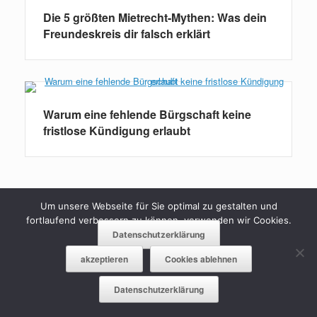
Die 5 größten Mietrecht-Mythen: Was dein
Freundeskreis dir falsch erklärt
Warum eine fehlende Bürgschaft keine
fristlose Kündigung erlaubt
Um unsere Webseite für Sie optimal zu gestalten und
fortlaufend verbessern zu können, verwenden wir Cookies.
Datenschutzerklärung
akzeptieren
Cookies ablehnen
Räumungsklage aus Mietersicht:
Schriftsätze, Fristen und die mündliche
Datenschutzerklärung
Verhandlung