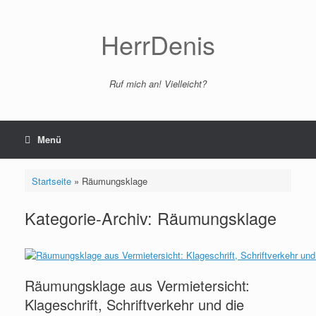
Zum
Inhalt
springen
HerrDenis
Ruf mich an! Vielleicht?
Menü
Startseite
»
Räumungsklage
Kategorie-Archiv:
Räumungsklage
Räumungsklage aus Vermietersicht:
Klageschrift, Schriftverkehr und die