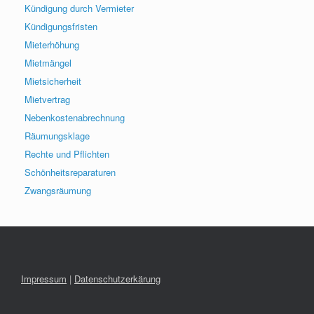
Kündigung durch Vermieter
Kündigungsfristen
Mieterhöhung
Mietmängel
Mietsicherheit
Mietvertrag
Nebenkostenabrechnung
Räumungsklage
Rechte und Pflichten
Schönheitsreparaturen
Zwangsräumung
Impressum
|
Datenschutzerkärung