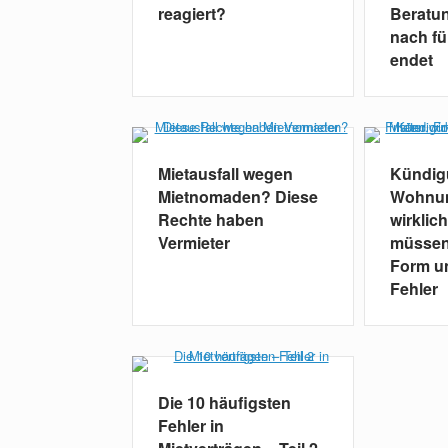
reagiert?
Beratu
nach f
endet
Mietausfall wegen
Kündig
Mietnomaden? Diese
Wohnun
Rechte haben
wirklic
Vermieter
müssen 
Form u
Fehler
Die 10 häufigsten
Fehler in