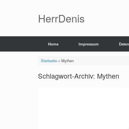
Zum
Inhalt
springen
HerrDenis
Home
Impressum
Daten
Startseite
»
Mythen
Schlagwort-Archiv:
Mythen