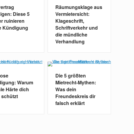
vertrag
Räumungsklage aus
igen: Diese 5
Vermietersicht:
r ruinieren
Klageschrift,
e Kündigung
Schriftverkehr und
die mündliche
Verhandlung
lose
Die 5 größten
igung: Warum
Mietrecht-Mythen:
le Härte dich
Was dein
 schützt
Freundeskreis dir
falsch erklärt