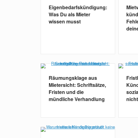
Eigenbedarfskündigung:
Miet
Was Du als Mieter
künd
wissen musst
Fehle
dein
Räumungsklage aus
Frist
Mietersicht: Schriftsätze,
Künd
Fristen und die
sozia
mündliche Verhandlung
nicht