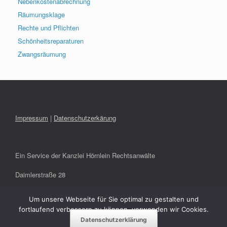
Nebenkostenabrechnung
Räumungsklage
Rechte und Pflichten
Schönheitsreparaturen
Zwangsräumung
Impressum
|
Datenschutzerkärung
Ein Service der Kanzlei Hörnlein Rechtsanwälte
Daimlerstraße 28
91301 Forchheim
Um unsere Webseite für Sie optimal zu gestalten und
fortlaufend verbessern zu können, verwenden wir Cookies.
info@hoernlein-rae.de
Datenschutzerklärung