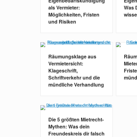
Eigenbedarfskündigung
Eige
als Vermieter:
Was D
Möglichkeiten, Fristen
wiss
und Risiken
Räumungsklage aus
Räum
Vermietersicht:
Miete
Klageschrift,
Frist
Schriftverkehr und die
münd
mündliche Verhandlung
Die 5 größten Mietrecht-
Mythen: Was dein
Freundeskreis dir falsch