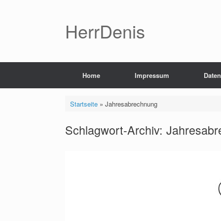
Zum
Inhalt
springen
HerrDenis
Home
Impressum
Daten
Startseite
»
Jahresabrechnung
Schlagwort-Archiv:
Jahresabr