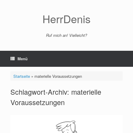
Zum
Inhalt
springen
HerrDenis
Ruf mich an! Vielleicht?
Menü
Startseite
»
materielle Voraussetzungen
Schlagwort-Archiv:
materielle
Voraussetzungen