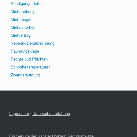
Kündigungsfristen
Mieterhöhung
Mietmängel
Mietsicherheit
Mietvertrag
Nebenkostenabrechnung
Räumungsklage
Rechte und Pflichten
Schönheitsreparaturen
Zwangsräumung
Impressum
|
Datenschutzerkärung
Ein Service der Kanzlei Hörnlein Rechtsanwälte