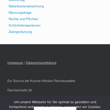
Nebenkostenabrechnung
Räumungsklage
Rechte und Pflichten
Schönheitsreparaturen
Zwangsräumung
Impressum
|
Datenschutzerkärung
Ein Service der Kanzlei Hörnlein Rechtsanwälte
Daimlerstraße 28
91301 Forchheim
Um unsere Webseite für Sie optimal zu gestalten und
fortlaufend verbessern zu können, verwenden wir Cookies.
info@hoernlein-rae.de