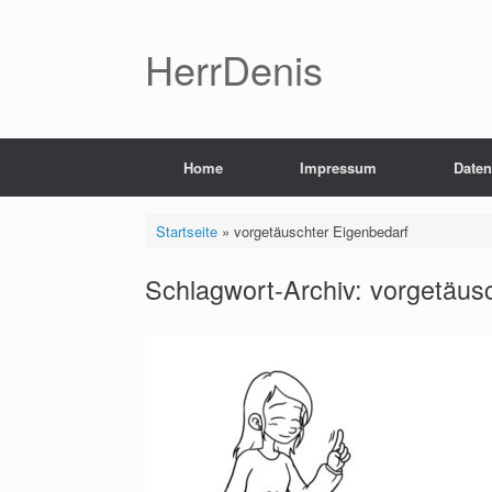
Zum
Inhalt
springen
HerrDenis
Home
Impressum
Daten
Startseite
»
vorgetäuschter Eigenbedarf
Schlagwort-Archiv:
vorgetäus