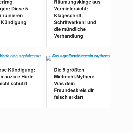
ertrag
Räumungsklage aus
gen: Diese 5
Vermietersicht:
r ruinieren
Klageschrift,
e Kündigung
Schriftverkehr und
die mündliche
Verhandlung
lose Kündigung:
Die 5 größten
 soziale Härte
Mietrecht-Mythen:
nicht schützt
Was dein
Freundeskreis dir
falsch erklärt