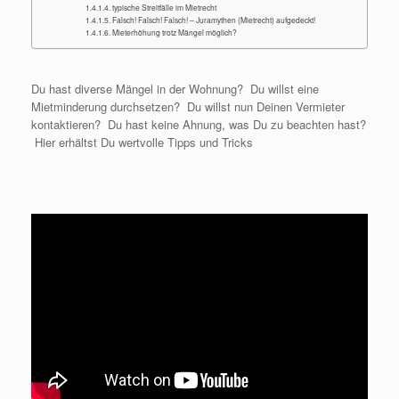
typische Streitfälle im Mietrecht
Falsch! Falsch! Falsch! – Juramythen (Mietrecht) aufgedeckt!
Mieterhöhung trotz Mängel möglich?
Du hast diverse Mängel in der Wohnung? Du willst eine
Mietminderung durchsetzen? Du willst nun Deinen Vermieter
kontaktieren? Du hast keine Ahnung, was Du zu beachten hast?
Hier erhältst Du wertvolle Tipps und Tricks