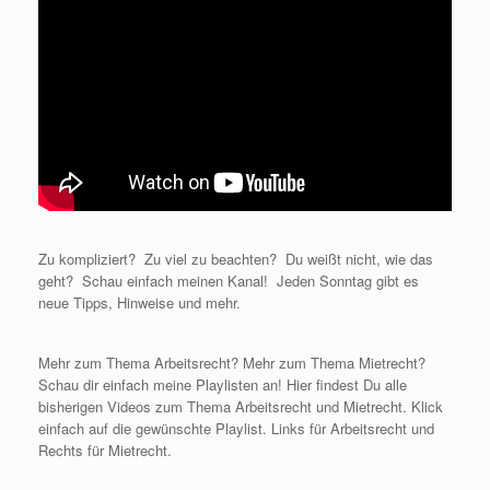
Zu kompliziert? Zu viel zu beachten? Du weißt nicht, wie das
geht? Schau einfach meinen Kanal! Jeden Sonntag gibt es
neue Tipps, Hinweise und mehr.
Mehr zum Thema Arbeitsrecht? Mehr zum Thema Mietrecht?
Schau dir einfach meine Playlisten an! Hier findest Du alle
bisherigen Videos zum Thema Arbeitsrecht und Mietrecht. Klick
einfach auf die gewünschte Playlist. Links für Arbeitsrecht und
Rechts für Mietrecht.