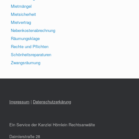
Mietmängel
Mietsicherheit
Mietvertrag
Nebenkostenabrechnung
Räumungsklage
Rechte und Pflichten
Schönheitsreparaturen
Zwangsräumung
Impressum
|
Datenschutzerkärung
Ein Service der Kanzlei Hörnlein Rechtsanwälte
Daimlerstraße 28