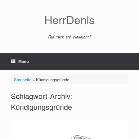
Zum
Inhalt
springen
HerrDenis
Ruf mich an! Vielleicht?
Menü
Startseite
»
Kündigungsgründe
Schlagwort-Archiv:
Kündigungsgründe