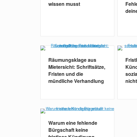
wissen musst
Fehle
dein
Räumungsklage aus
Frist
Mietersicht: Schriftsätze,
Künd
Fristen und die
sozia
mündliche Verhandlung
nicht
Warum eine fehlende
Bürgschaft keine
fristlose Kündigung