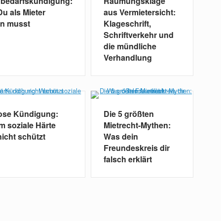
nbedarfskündigung:
Räumungsklage
u als Mieter
aus Vermietersicht:
en musst
Klageschrift,
Schriftverkehr und
die mündliche
Verhandlung
lose Kündigung:
Die 5 größten
 soziale Härte
Mietrecht-Mythen:
nicht schützt
Was dein
Freundeskreis dir
falsch erklärt