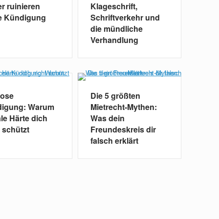
r ruinieren
Klageschrift,
e Kündigung
Schriftverkehr und
die mündliche
Verhandlung
lose
Die 5 größten
igung: Warum
Mietrecht-Mythen:
le Härte dich
Was dein
 schützt
Freundeskreis dir
falsch erklärt