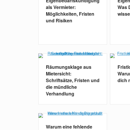
Eigenbedarfskündigung
Eige
als Vermieter:
Was D
Möglichkeiten, Fristen
wiss
und Risiken
Räumungsklage aus
Frist
Mietersicht:
Warum
Schriftsätze, Fristen und
dich 
die mündliche
Verhandlung
Warum eine fehlende