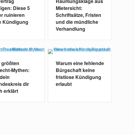
vertrag
Räumungsklage aus
igen: Diese 5
Mietersicht:
r ruinieren
Schriftsätze, Fristen
e Kündigung
und die mündliche
Verhandlung
5 größten
Warum eine fehlende
recht-Mythen:
Bürgschaft keine
dein
fristlose Kündigung
ndeskreis dir
erlaubt
h erklärt