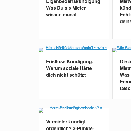
Eigenbedarfskündigung:
Miet
Was Du als Mieter
künd
wissen musst
Fehle
dein
Fristlose Kündigung:
Die 
Warum soziale Härte
Miet
dich nicht schützt
Was 
Freu
falsc
Vermieter kündigt
ordentlich? 3-Punkte-