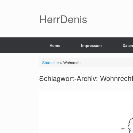
Zum
Inhalt
springen
HerrDenis
Home
Impressum
Daten
Startseite
»
Wohnrecht
Schlagwort-Archiv:
Wohnrech