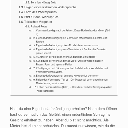
Sonstige Härtegründe
Folgen eines wirksamen Widerspruchs
Form des Widerspruchs
Frist für den Widerspruch
Taktisches Vorgehen
Related Posts
Vermieter kündigt nach 20 Jahren: Diese Rechte hat der Mieter (Teil
1)
Eigenbedarfskündigung als Vermieter: Möglichkeiten, Fristen und
Risiken
Eigenbedarfskündigung: Was Du als Mieter wissen musst
Eigenbedarfskündigung vom Vermieter – 3 Punkte, die Du sofort
prüfen kannst
45 Jahre in der gleichen Wohnung: Bin ich unkündbar?
Kündigung der Wohnung: Was Mieter wirklich wissen müssen –
Fristen, Form und typische Fehler
Kündigungs- und Räumungsschutz im Mietrecht – Was Mieter und
Vermieter wissen sollten
Eigenbedarfskündigung: Wichtige Hinweise für Vermieter
Fallen des Vermieters (Teil 2) – Der Mieter soll einer unwirksamen
Mieterhöhung zustimmen
Fallen des Vermieters (Teil 1) – Der Mieter soll der Kündigung sofort
widersprechen
Hast du eine Eigenbedarfskündigung erhalten? Nach dem Öffnen
hast du vermutlich das Gefühl, einen ordentlichen Schlag ins
Gesicht erhalten zu haben. Aber du bist nicht machtlos. Als
Mieter bist du nicht schutzlos. Du musst nur wissen, wie du die